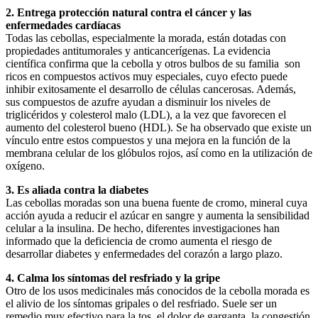
2. Entrega protección natural contra el cáncer y las
enfermedades cardíacas
Todas las cebollas, especialmente la morada, están dotadas con
propiedades antitumorales y anticancerígenas. La evidencia
científica confirma que la cebolla y otros bulbos de su familia son
ricos en compuestos activos muy especiales, cuyo efecto puede
inhibir exitosamente el desarrollo de células cancerosas. Además,
sus compuestos de azufre ayudan a disminuir los niveles de
triglicéridos y colesterol malo (LDL), a la vez que favorecen el
aumento del colesterol bueno (HDL). Se ha observado que existe un
vínculo entre estos compuestos y una mejora en la función de la
membrana celular de los glóbulos rojos, así como en la utilización de
oxígeno.
3. Es aliada contra la diabetes
Las cebollas moradas son una buena fuente de cromo, mineral cuya
acción ayuda a reducir el azúcar en sangre y aumenta la sensibilidad
celular a la insulina. De hecho, diferentes investigaciones han
informado que la deficiencia de cromo aumenta el riesgo de
desarrollar diabetes y enfermedades del corazón a largo plazo.
4. Calma los síntomas del resfriado y la gripe
Otro de los usos medicinales más conocidos de la cebolla morada es
el alivio de los síntomas gripales o del resfriado. Suele ser un
remedio muy efectivo para la tos, el dolor de garganta, la congestión