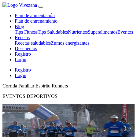
Plan de alimentación
Plan de entrenamiento
Blog
Tips Fitness
Tips Saludables
Nutrientes
Superalimentos
Eventos
Recetas
Recetas saludables
Zumos energizantes
Descuentos
Registro
Login
Registro
Login
Corrida Familiar Espíritu Runners
EVENTOS DEPORTIVOS